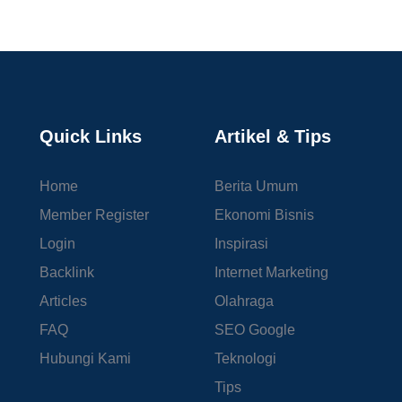
Quick Links
Artikel & Tips
Home
Berita Umum
Member Register
Ekonomi Bisnis
Login
Inspirasi
Backlink
Internet Marketing
Articles
Olahraga
FAQ
SEO Google
Hubungi Kami
Teknologi
Tips