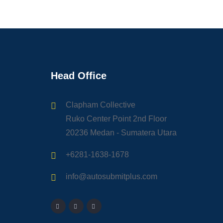
Head Office
Clapham Collective
Ruko Center Point 2nd Floor
20236 Medan - Sumatera Utara
+6281-1638-1678
info@autosubmitplus.com