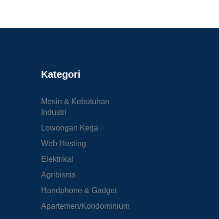
Kategori
Mesin & Kebutuhan
Industri
Lowongan Kerja
Web Hosting
Elektrikal
Agribisnis
Handphone & Gadget
Apartemen/Kondominium