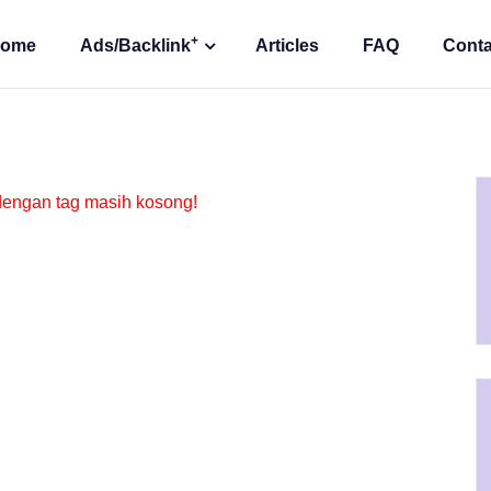
+
ome
Ads/Backlink
Articles
FAQ
Conta
 dengan tag
masih kosong!