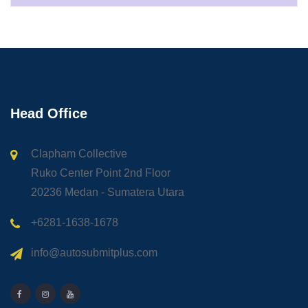
Head Office
Clapham Collective
Ruko Center Point 2nd Floor
20236 Medan - Sumatera Utara
+6281-1638-1678
info@autosubmitplus.com